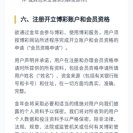
六、注册开立博彩账户和会员资格
欲通过金年会参与博彩、使用博彩服务，用户须
按博彩网站所述程序完成开立账户和会员资格的
申请（“会员资格申请”）。
用户声明并承诺，用户在注册和办理会员资格申
请时所提供的所有资料，包括会员资格申请所填
用户姓名（“姓名”）、资金来源（包括有关银行账
号和卡号）和住址，在一切方面均真实、准确、
完整。
金年会将采取必要和适当的措施对用户向我们披
露的个人资料予以保密。我们将对所收到的用户
个人数据和投注资料予以严格保密，除非法律、
法规、规章、法院或监管机关或任何有关博彩管