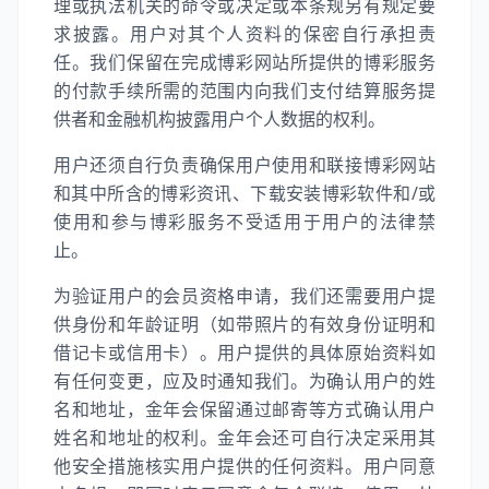
理或执法机关的命令或决定或本条规另有规定要
求披露。用户对其个人资料的保密自行承担责
任。我们保留在完成博彩网站所提供的博彩服务
的付款手续所需的范围内向我们支付结算服务提
供者和金融机构披露用户个人数据的权利。
用户还须自行负责确保用户使用和联接博彩网站
和其中所含的博彩资讯、下载安装博彩软件和/或
使用和参与博彩服务不受适用于用户的法律禁
止。
为验证用户的会员资格申请，我们还需要用户提
供身份和年龄证明（如带照片的有效身份证明和
借记卡或信用卡）。用户提供的具体原始资料如
有任何变更，应及时通知我们。为确认用户的姓
名和地址，金年会保留通过邮寄等方式确认用户
姓名和地址的权利。金年会还可自行决定采用其
他安全措施核实用户提供的任何资料。用户同意