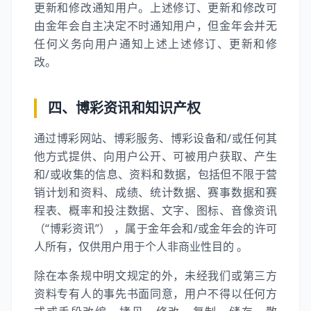
更新和修改通知用户。上述修订、更新和修改可
由金年会自主决定不时通知用户，但金年会并无
任何义务向用户通知上述上述修订、更新和修
改。
四、博彩资讯和知识产权
通过博彩网站、博彩服务、博彩设备和/或任何其
他方式提供、向用户公开、可被用户获取、产生
和/或收集的信息、资料和数据，包括但不限于营
销计划和资料、成绩、统计数据、赛事数据和赛
程表、概率和投注数据、文字、图标、音像资讯
（“博彩资讯”） ，属于金年会和/或金年会的许可
人所有，仅供用户用于个人非商业性目的 。
除在本条规中明文规定的外，未经我们或第三方
资料专有人的事先书面同意，用户不得以任何方