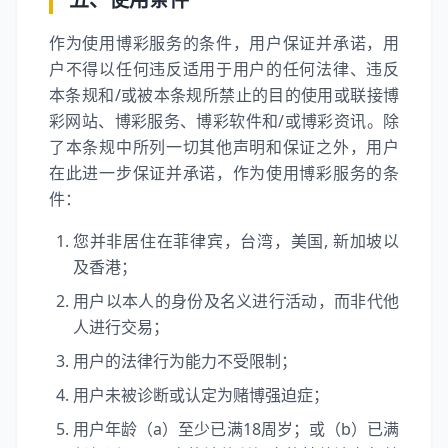
作为使用博彩服务的条件，用户保证并承诺，用
户不得以任何违反适用于用户的任何法律、违反
本条规和/或被本条规所禁止的目的使用或联接博
彩网站、博彩服务、博彩软件和/或博彩资讯。除
了本条规中所列一切其他声明和保证之外，用户
在此进一步保证并承诺，作为使用博彩服务的条
件：
您并非居住在菲律宾，台湾，美国, 新加坡以
及香港；
用户以本人的身份及名义进行活动，而非代他
人进行交易；
用户的法律行为能力不受限制；
用户未被诊断或认定为赌博强迫症；
用户年龄（a）至少已满18周岁；或（b）已满