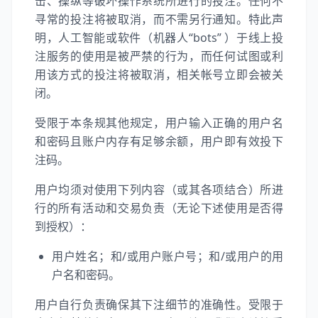
击、操纵等破坏操作系统所进行的投注。任何不
寻常的投注将被取消，而不需另行通知。特此声
明，人工智能或软件（机器人“bots” ）于线上投
注服务的使用是被严禁的行为，而任何试图或利
用该方式的投注将被取消，相关帐号立即会被关
闭。
受限于本条规其他规定，用户输入正确的用户名
和密码且账户内存有足够余额，用户即有效投下
注码。
用户均须对使用下列内容（或其各项结合）所进
行的所有活动和交易负责（无论下述使用是否得
到授权）：
用户姓名；和/或用户账户号；和/或用户的用
户名和密码。
用户自行负责确保其下注细节的准确性。受限于