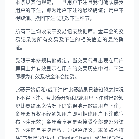
本条规其他规定，一旦用户下注且我们确认接受
用户的下注，即为用户下注的最终确证；用户不
得取消、撤回下注或更改下注细节。
所有下注均收录于交易记录数据库。金年会的交
易记录为所有交易及下注的相关信息的最终确
证。
受限于本条规其他规定，当交易代号出现在用户
屏幕上并有效显示在用户的交易历史中时，下注
即视为有效及被金年会接受。
比赛开始后和/或下注时比赛结果已被知晓之情况
下不得下注。若比赛开始和/或用户下注时已经知
晓比赛结果之情况下仍错误地开放给用户下注，
金年会有权不经通知用户即可拒绝用户下注或宣
布下注无效；金年会享有是否接受全部或部分该
等下注的自主决定权。为避免疑义，本条款不排
除“下半场”投注盘（“inplay“ bets）或“半场”投注