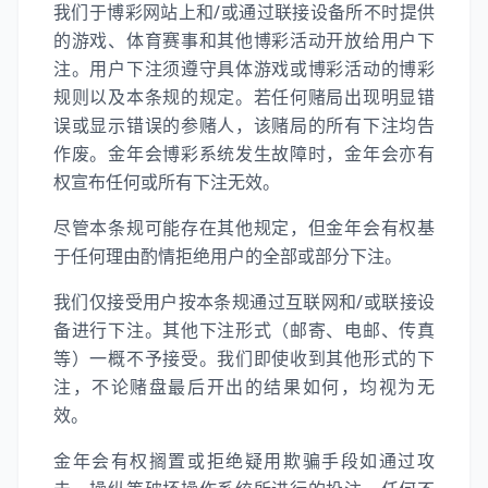
我们于博彩网站上和/或通过联接设备所不时提供
的游戏、体育赛事和其他博彩活动开放给用户下
注。用户下注须遵守具体游戏或博彩活动的博彩
规则以及本条规的规定。若任何赌局出现明显错
误或显示错误的参赌人，该赌局的所有下注均告
作废。金年会博彩系统发生故障时，金年会亦有
权宣布任何或所有下注无效。
尽管本条规可能存在其他规定，但金年会有权基
于任何理由酌情拒绝用户的全部或部分下注。
我们仅接受用户按本条规通过互联网和/或联接设
备进行下注。其他下注形式（邮寄、电邮、传真
等）一概不予接受。我们即使收到其他形式的下
注，不论赌盘最后开出的结果如何，均视为无
效。
金年会有权搁置或拒绝疑用欺骗手段如通过攻