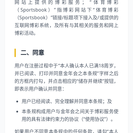
网站上提供的博彩服务； “体育博彩
（Sportsbook）”指博彩网站下“体育博彩
（Sportsbook）”链接/标题项下接入及/或提供的
互联网博彩系统，及所有与其相关的服务和网上
博彩活动。
二、同意
用户在注册过程中于“本人确认本人已满18周岁，
并已阅读、打印并同意金年会之本条规”字样之后
的方框内打勾，并点击相应的“储存并继续”按钮，
即表示用户确认并同意：
用户已经阅读、完全理解并同意本条规；及
本条规构成用户与金年会之间关于博彩服务使
用的具有法律约束力的协议（“使用协议”）。
如果用户不同意本条规中的任何条款，请勾“本人